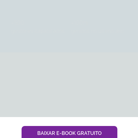
+500
+100Mi
gestores capacitados
geridos no último ano
BAIXAR E-BOOK GRATUITO