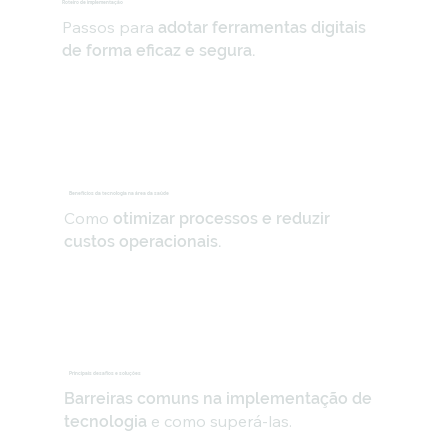
Roteiro de implementação
Passos para
adotar ferramentas digitais
de forma eficaz e segura.
Benefícios da tecnologia na área da saúde
Como
otimizar processos e reduzir
custos operacionais.
Principais desafios e soluções
Barreiras comuns na implementação de
e como superá-las.
tecnologia