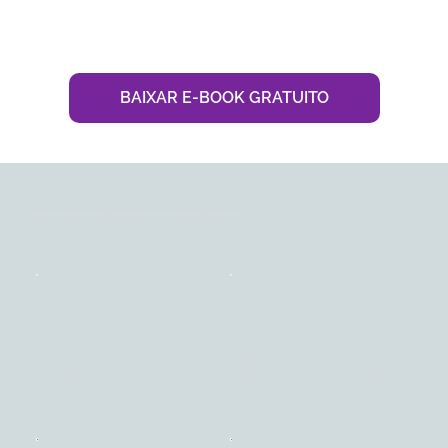
BAIXAR E-BOOK GRATUITO
Acesse o conhecimento dos especialistas em liderança e gestão de pessoas na saúde
+80
+7
estados
clínicas impactadas