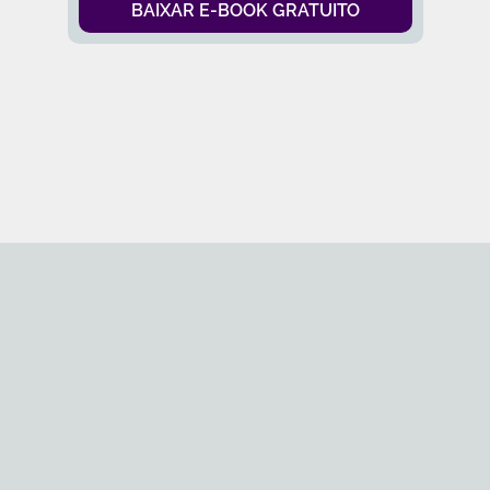
BAIXAR E-BOOK GRATUITO
Um guia essencial para transformar sua clínica
com tecnologias que aumentam a eficiência e
melhoram o atendimento
Descubra como superar desafios, integrar
ferramentas digitais e
se adaptar às novas
demandas tecnológicas para otimizar a
gestão e a experiência do paciente.