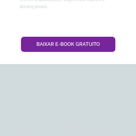
alcançáveis.
BAIXAR E-BOOK GRATUITO
Acesse o conhecimento dos especialistas em liderança e gestão de pessoas na saúde
+80
+7
estados
clínicas impactadas