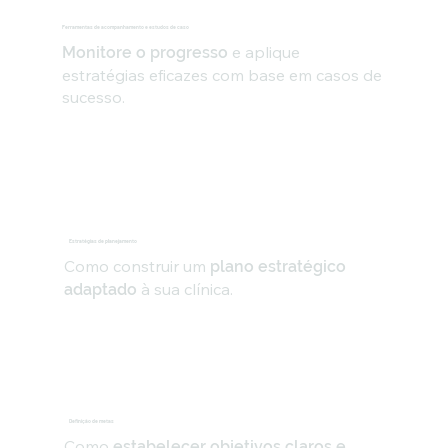
Ferramentas de acompanhamento e estudos de caso
e aplique
Monitore o progresso
estratégias eficazes com base em casos de
sucesso.
Estratégias de planejamento
Como construir um
plano estratégico
à sua clínica.
adaptado
Definição de metas
Como
estabelecer objetivos claros e