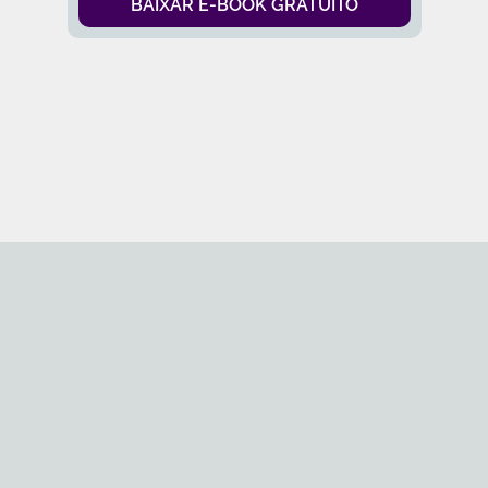
BAIXAR E-BOOK GRATUITO
Um guia essencial para alcançar resultados
consistentes com estratégias e planejamento
eficaz
Descubra como alinhar objetivos estratégicos,
otimize processos e use ferramentas práticas
para garantir um crescimento sustentável da
sua clínica.