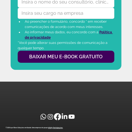
Ao preencher o formulário, concordo * em receber 
comunicações de acordo com meus interesses.
Ao informar meus dados, eu concordo com a 
Política 
de privacidade
.
*Você pode alterar suas permissões de comunicação a 
qualquer tempo.
BAIXAR MEU E-BOOK GRATUITO
© 2024 por Eleve Soluções em Saúde. Uma empresa do grupo
Infinity Participações
.